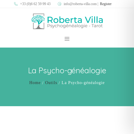
+33 (0)6 62 59 99 43
info@roberta-villa.com
|
Register
La Psycho-généalogie
Home
Outils
La Psycho-généalogie