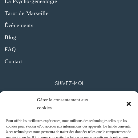
La Psycho-généalogie
Tarot de Marseille
Évènements
Blog
FAQ
Contact
SUIVEZ-MOI
Gérer le consentement aux
cookies
Pour offrir les meilleures expériences, nous utilisons des technologies telles que les
cookies pour stocker et/ou accéder aux informations des appareils. Le fait de consentir
CONTACT
à ces technologies nous permettra de traiter des données telles que le comportement de
navigation ou les ID uniques sur ce site. Le fait de ne pas consentir ou de retirer son