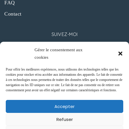
a
FAQ
Contact
t
i
SUIVEZ-MOI
o
Gérer le consentement aux
n
cookies
Pour offrir les meilleures expériences, nous utilisons des technologies telles que les
d
cookies pour stocker et/ou accéder aux informations des appareils. Le fait de consentir
CONTACT
à ces technologies nous permettra de traiter des données telles que le comportement de
navigation ou les ID uniques sur ce site. Le fait de ne pas consentir ou de retirer son
e
consentement peut avoir un effet négatif sur certaines caractéristiques et fonctions.
62 Boulevard Gambetta,
v
06000 NICE
Accepter
+33 (6) 62 59 99 43
u
info@roberta-villa.com
Refuser