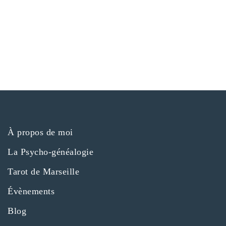
h
è
u
n
n
e
e
e
m
d
e
e
n
a
t
t
t
e
.
n
a
À propos de moi
v
La Psycho-généalogie
Tarot de Marseille
i
Évènements
g
Blog