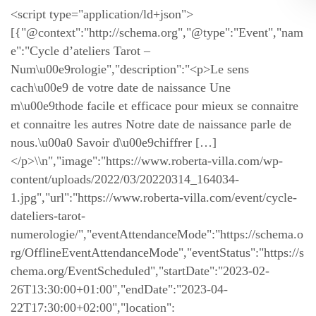
<script type="application/ld+json">
[{"@context":"http://schema.org","@type":"Event","nam
e":"Cycle d’ateliers Tarot –
Num\u00e9rologie","description":"<p>Le sens
cach\u00e9 de votre date de naissance Une
m\u00e9thode facile et efficace pour mieux se connaitre
et connaitre les autres Notre date de naissance parle de
nous.\u00a0 Savoir d\u00e9chiffrer […]
</p>\\n","image":"https://www.roberta-villa.com/wp-
content/uploads/2022/03/20220314_164034-
1.jpg","url":"https://www.roberta-villa.com/event/cycle-
dateliers-tarot-
numerologie/","eventAttendanceMode":"https://schema.o
rg/OfflineEventAttendanceMode","eventStatus":"https://s
chema.org/EventScheduled","startDate":"2023-02-
26T13:30:00+01:00","endDate":"2023-04-
22T17:30:00+02:00","location":