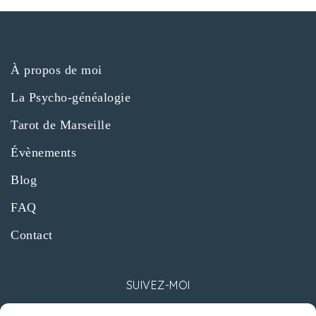
o
n
d
À propos de moi
La Psycho-généalogie
e
Tarot de Marseille
v
Évènements
u
Blog
e
FAQ
Contact
s
É
SUIVEZ-MOI