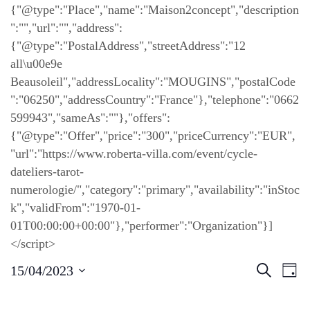
{"@type":"Place","name":"Maison2concept","description
":"","url":"","address":
{"@type":"PostalAddress","streetAddress":"12
all\u00e9e
Beausoleil","addressLocality":"MOUGINS","postalCode
":"06250","addressCountry":"France"},"telephone":"0662
599943","sameAs":""},"offers":
{"@type":"Offer","price":"300","priceCurrency":"EUR",
"url":"https://www.roberta-villa.com/event/cycle-
dateliers-tarot-
numerologie/","category":"primary","availability":"inStoc
k","validFrom":"1970-01-
01T00:00:00+00:00"},"performer":"Organization"}]
</script>
N
R
R
15/04/2023
J
a
e
o
v
c
S
u
i
h