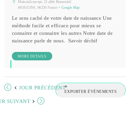
t
e
Maison2concept,
12 allée Beausoleil
.
MOUGINS
,
06250
France
+ Google Map
n
Le sens caché de votre date de naissance Une
méthode facile et efficace pour mieux se
a
connaitre et connaitre les autres Notre date de
naissance parle de nous. Savoir déchif
v
i
MORE DETAILS
g
a
JOUR PRÉCÉDENT
EXPORTER ÉVÈNEMENTS
t
UR SUIVANT
i