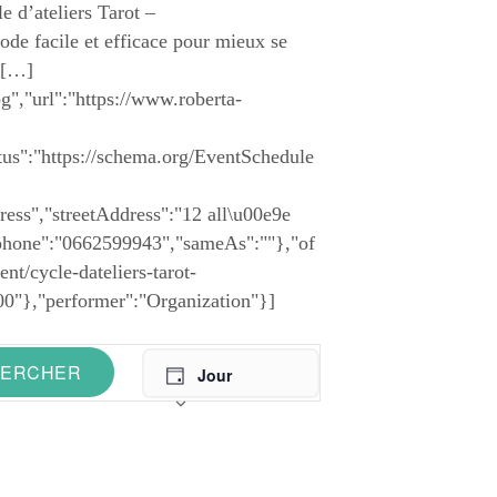
 d’ateliers Tarot –
de facile et efficace pour mieux se
r […]
","url":"https://www.roberta-
us":"https://schema.org/EventSchedule
ess","streetAddress":"12 all\u00e9e
phone":"0662599943","sameAs":""},"of
nt/cycle-dateliers-tarot-
00"},"performer":"Organization"}]
N
ERCHER
a
Jour
v
i
Liste
g
Mois
a
t