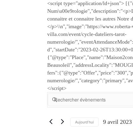
<script type="application/ld+json"> [{
Num\u00e9rologie","description":"<p>Le
connaitre et connaitre les autres Notre
</p>\\n","image":"https://www.roberta
villa.com/event/cycle-dateliers-tarot-
numerologie/","eventAttendanceMode":"
d","startDate":"2023-02-26T13:30:00+
{"@type":"Place","name":"Maison2concep
Beausoleil","addressLocality":"MOUGI
fers":{"@type":"Offer","price":"300","p
numerologie/","category":"primary","a
</script>
R
e
S
c
a
h
i
e
9 avril 2023
Aujourd’hui
s
r
c
S
i