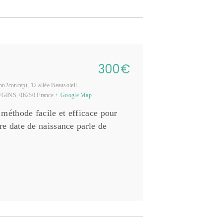
Jour
i
o
n
d
e
v
u
300€
e
s
on2concept,
12 allée Beausoleil
É
GINS
,
06250
France
+ Google Map
v
méthode facile et efficace pour
è
n
re date de naissance parle de
e
m
e
n
t