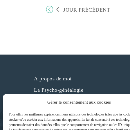
è
e
e
n
JOUR PRÉCÉDENT
.
r
e
m
É
e
v
n
è
t
s
n
e
m
e
n
À propos de moi
t
s
La Psycho-généalogie
p
Tarot de Marseille
a
Gérer le consentement aux cookies
r
Évènements
Pour offrir les meilleures expériences, nous utilisons des technologies telles que les coo
m
stocker et/ou accéder aux informations des appareils. Le fait de consentir à ces technolog
Blog
o
permettra de traiter des données telles que le comportement de navigation ou les ID unique