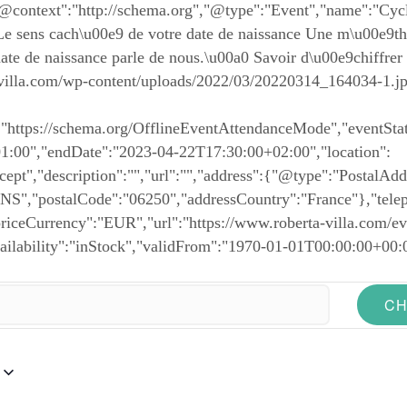
"@context":"http://schema.org","@type":"Event","name":"Cycle
 sens cach\u00e9 de votre date de naissance Une m\u00e9tho
 date de naissance parle de nous.\u00a0 Savoir d\u00e9chiffre
-villa.com/wp-content/uploads/2022/03/20220314_164034-1.jpg
https://schema.org/OfflineEventAttendanceMode","eventStat
01:00","endDate":"2023-04-22T17:30:00+02:00","location":
t","description":"","url":"","address":{"@type":"PostalAddr
NS","postalCode":"06250","addressCountry":"France"},"tele
riceCurrency":"EUR","url":"https://www.roberta-villa.com/eve
vailability":"inStock","validFrom":"1970-01-01T00:00:00+00:
CH