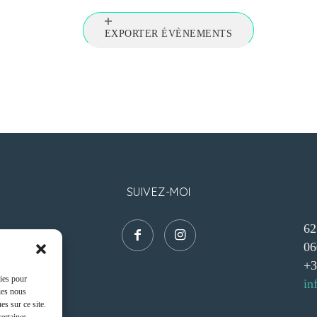
EXPORTER ÉVÈNEMENTS
SUIVEZ-MOI
62
06
+3
kies pour
in
ies nous
s sur ce site.