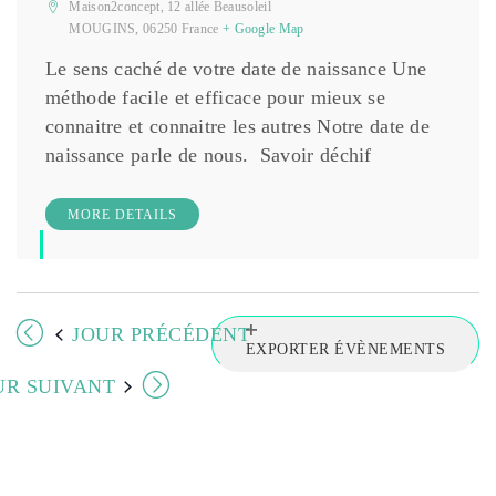
t
e
Maison2concept,
12 allée Beausoleil
.
MOUGINS
,
06250
France
+ Google Map
n
Le sens caché de votre date de naissance Une
méthode facile et efficace pour mieux se
a
connaitre et connaitre les autres Notre date de
naissance parle de nous. Savoir déchif
v
i
MORE DETAILS
g
a
JOUR PRÉCÉDENT
EXPORTER ÉVÈNEMENTS
t
UR SUIVANT
i