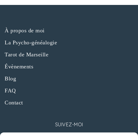
o
n
d
À propos de moi
La Psycho-généalogie
e
Tarot de Marseille
v
Évènements
u
Blog
e
FAQ
Contact
s
É
SUIVEZ-MOI