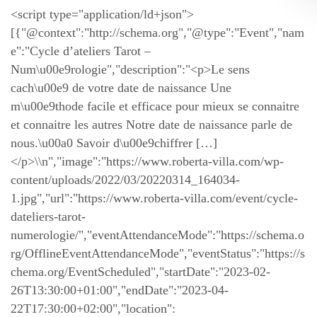
<script type="application/ld+json">
[{"@context":"http://schema.org","@type":"Event","nam
e":"Cycle d’ateliers Tarot –
Num\u00e9rologie","description":"<p>Le sens
cach\u00e9 de votre date de naissance Une
m\u00e9thode facile et efficace pour mieux se connaitre
et connaitre les autres Notre date de naissance parle de
nous.\u00a0 Savoir d\u00e9chiffrer […]
</p>\\n","image":"https://www.roberta-villa.com/wp-
content/uploads/2022/03/20220314_164034-
1.jpg","url":"https://www.roberta-villa.com/event/cycle-
dateliers-tarot-
numerologie/","eventAttendanceMode":"https://schema.o
rg/OfflineEventAttendanceMode","eventStatus":"https://s
chema.org/EventScheduled","startDate":"2023-02-
26T13:30:00+01:00","endDate":"2023-04-
22T17:30:00+02:00","location":