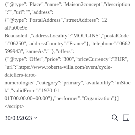
{"@type":"Place","name":"Maison2concept","description
":"","url":"","address":
{"@type":"PostalAddress","streetAddress":"12
all\u00e9e
Beausoleil","addressLocality":"MOUGINS","postalCode
":"06250","addressCountry":"France"},"telephone":"0662
599943","sameAs":""},"offers":
{"@type":"Offer","price":"300","priceCurrency":"EUR",
"url":"https://www.roberta-villa.com/event/cycle-
dateliers-tarot-
numerologie/","category":"primary","availability":"inStoc
k","validFrom":"1970-01-
01T00:00:00+00:00"},"performer":"Organization"}]
</script>
N
R
R
30/03/2023
J
a
e
o
v
c
S
u
i
h