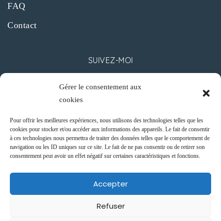
FAQ
Contact
SUIVEZ-MOI
Gérer le consentement aux
cookies
Pour offrir les meilleures expériences, nous utilisons des technologies telles que les
cookies pour stocker et/ou accéder aux informations des appareils. Le fait de consentir
CONTACT
à ces technologies nous permettra de traiter des données telles que le comportement de
navigation ou les ID uniques sur ce site. Le fait de ne pas consentir ou de retirer son
consentement peut avoir un effet négatif sur certaines caractéristiques et fonctions.
62 Boulevard Gambetta,
06000 NICE
Accepter
+33 (6) 62 59 99 43
info@roberta-villa.com
Refuser